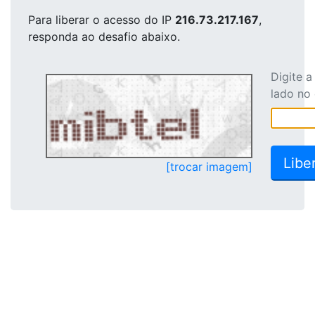
Para liberar o acesso
do IP
216.73.217.167
,
responda ao desafio abaixo.
Digite 
lado no
[trocar imagem]